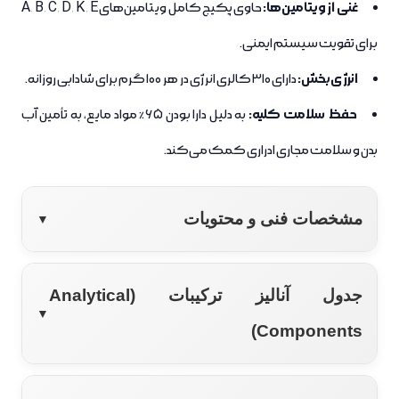
غنی از ویتامین‌ها:
حاوی پکیج کامل ویتامین‌های A, B, C, D, K, E
برای تقویت سیستم ایمنی.
انرژی‌بخش:
دارای 310 کالری انرژی در هر 100 گرم برای شادابی روزانه.
حفظ سلامت کلیه:
به دلیل دارا بودن 65٪ مواد مایع، به تأمین آب
بدن و سلامت مجاری ادراری کمک می‌کند.
مشخصات فنی و محتویات
▼
ویژگی
توضیحات
جدول آنالیز ترکیبات (Analytical
▼
Components)
برند
شایر (Shayer)
مدل / کد
Chunky Beef / 214132