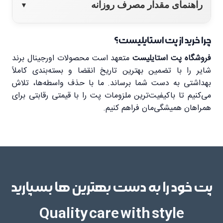
فاکتور
درصد
راهنمای مقدار مصرف روزانه
▼
وزن
400 گرم
پروتئین (Protein)
11%
چرا خرید از پت استایلیست؟
وزن گربه (کیلوگرم)
میزان مصرف روزانه (گرم)
فروشگاه پت استایلیست
متعهد است محصولات اورجینال برند
گوشت گوساله، مرغ، هویج، برنج، سیب‌زمینی، آب
اسیدهای چرب ضروری
12%
شایر را با تضمین بهترین تاریخ انقضا و بسته‌بندی کاملاً
محتویات
2 تا 5 کیلوگرم
100 تا 200 گرم
گوشت
بهداشتی به دست شما برساند. ما با حذف واسطه‌ها، تلاش
چربی (Fat)
2%
می‌کنیم تا باکیفیت‌ترین ملزومات پت را با قیمتی رقابتی برای
5 تا 10 کیلوگرم
200 تا 300 گرم
همراهان همیشگی‌مان فراهم کنیم.
مناسب
تمامی نژادهای گربه بالغ
مواد معدنی (Mineral)
3%
برای
10 تا 25 کیلوگرم
350 تا 700 گرم
فیبر (Fiber)
1.5%
25 تا 50 کیلوگرم
700 تا 1200 گرم
پت خود را به دست بهترین ها بسپارید
مواد مایع (Liquid)
65%
توجه:
غذا را در دمای محیط سرو کنید و همیشه آب تازه
در دسترس گربه قرار دهید.
Quality care with style