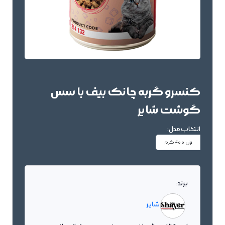
کنسرو گربه چانک بیف با سس
گوشت شایر
انتخاب مدل:
وزن 400گرم
برند:
شایر