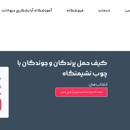
ب
خدمات
فروشگاه
آموزشگاه آرایشگری حیوانات
کیف حمل پرندگان و جوندگان با
چوب نشیمنگاه
م
انتخاب مدل:
ق
ابعاد 29×27×27سانتیمتر | مدل قلب
00