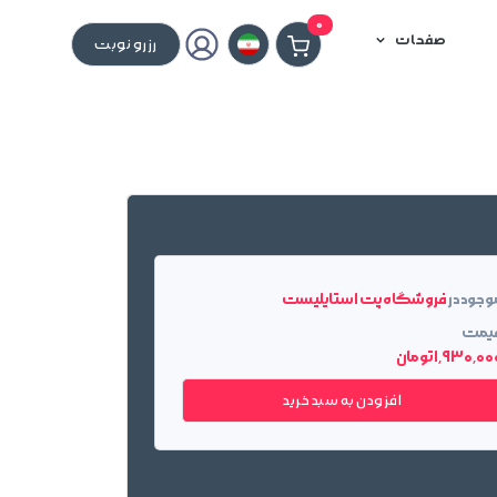
0
صفحات
رزرو نوبت
وجود در
فروشگاه پت استایلیست
یمت
1٬930٬0 تومان
افزودن به سبد خرید