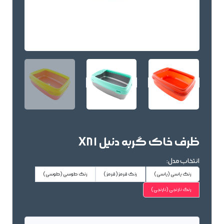
ظرف خاک گربه دنیل X81
انتخاب مدل:
رنگ یاسی
(یاسی)
رنگ قرمز
(قرمز)
رنگ طوسی
(طوسی)
رنگ نارنجی
(نارنجی)