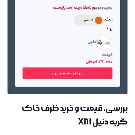
موجود در
فروشگاه پت استایلیست
رنگ:
نارنجی
برند:
دنیل
قیمت
1٬691٬000 تومان
افزودن به سبد خرید
بررسی، قیمت و خرید ظرف خاک
گربه دنیل X81