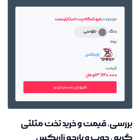
موجود در
فروشگاه پت استایلیست
رنگ:
طوسی
برند:
زاریکس
قیمت
3٬820٬000 تومان
افزودن به سبد خرید
بررسی، قیمت و خرید تخت مثلثی
گربه ، چوب و پارچه زاریکس