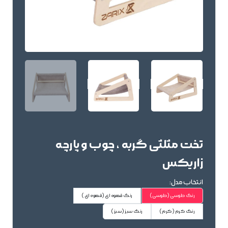
تخت مثلثی گربه ، چوب و پارچه
زاریکس
انتخاب مدل:
رنگ طوسی
(طوسی)
رنگ قهوه ای
(قهوه ای)
رنگ کرم
(کرم)
رنگ سبز
(سبز)