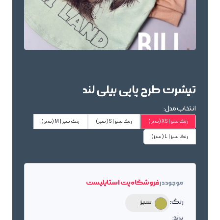
تیشرت طرح پاپی بیلی لند
انتخاب مدل:
رنگ سبز | XS
(سبز)
رنگ سبز | S
(سبز)
رنگ سبز | M
(سبز)
رنگ سبز | L
(سبز)
موجود در
فروشگاه پت استایلیست
رنگ:
سبز
برند: