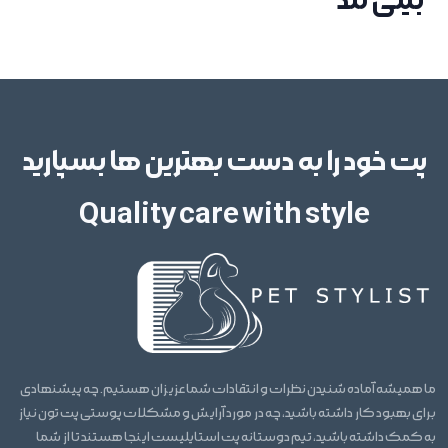
بیلی لند
قیمت
498٬000 تومان
افزودن به سبد خرید
بررسی، قیمت و خرید رکابی طرح BE
بیلی لند