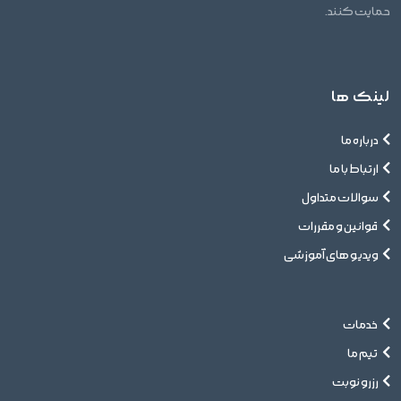
پت خود را به دست بهترین ها بسپارید
Quality care with style
ما همیشه آماده شنیدن نظرات و انتقادات شما عزیزان هستیم. چه پیشنهادی
برای بهبود کار داشته باشید، چه در مورد آرایش و مشکلات پوستی پت تون نیاز
به کمک داشته باشید، تیم دوستانه پت استایلیست اینجا هستند تا از شما
حمایت کنند.
لینک ها