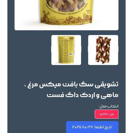
تشویقی سگ بافت میکس مرغ ،
ماهی و اردک داگ فست
انتخاب مدل:
وزن 90گرم
تاریخ انقضا:
2027/10/26