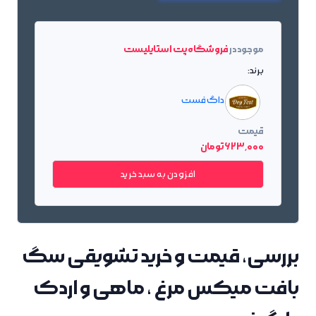
موجود در
فروشگاه پت استایلیست
برند:
داگ فست
قیمت
623٬000 تومان
افزودن به سبد خرید
بررسی، قیمت و خرید تشویقی سگ
بافت میکس مرغ ، ماهی و اردک