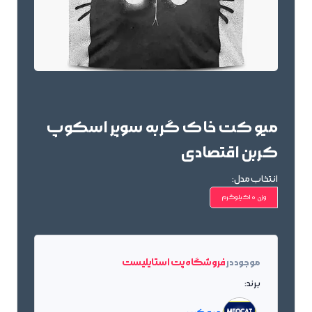
میو کت خاک گربه سوپر اسکوپ
کربن اقتصادی
انتخاب مدل:
وزن 10کیلوگرم
موجود در
فروشگاه پت استایلیست
برند: