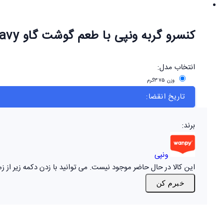
کنسرو گربه ونپی با طعم گوشت گاو Chunks in Gravy
انتخاب مدل:
وزن 375گرم
تاریخ انقضا:
برند:
ونپی
این کالا در حال حاضر موجود نیست. می توانید با زدن دکمه زیر از
خبرم کن