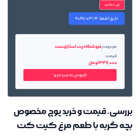
وزن 70گرم
تاریخ انقضا:
2027/03/12
موجود در
فروشگاه پت استایلیست
قیمت
448٬000 تومان
افزودن به سبد خرید
بررسی، قیمت و خرید پوچ مخصوص
بچه گربه با طعم مرغ کیت کت