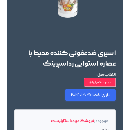
اسپری ضد عفونی کننده محیط با
عصاره استوایی رد اسپرینگ
انتخاب مدل:
حجم 500میلی لیتر
تاریخ انقضا:
2028/12/28
موجود در
فروشگاه پت استایلیست
برند: