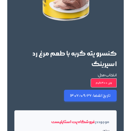
کنسرو پته گربه با طعم مرغ رد
اسپرینگ
انتخاب مدل:
وزن 400گرم
تاریخ انقضا:
1406/09/26
موجود در
فروشگاه پت استایلیست
برند: