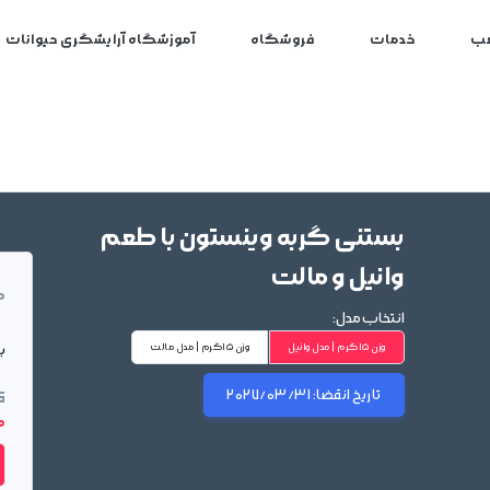
ب
خدمات
فروشگاه
آموزشگاه آرایشگری حیوانات
بستنی گربه وینستون با طعم
وانیل و مالت
م
انتخاب مدل:
بر
وزن 15گرم | مدل وانیل
وزن 15گرم | مدل مالت
تاریخ انقضا:
2027/03/31
ق
00