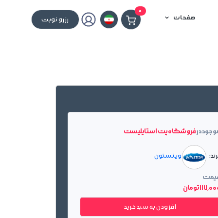
0
صفحات
رزرو نوبت
وجود در
فروشگاه پت استایلیست
ند:
وینستون
یمت
117٬0 تومان
افزودن به سبد خرید