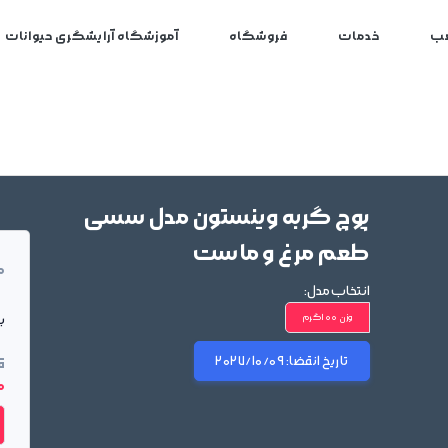
ب
خدمات
فروشگاه
آموزشگاه آرایشگری حیوانات
پوچ گربه وینستون مدل سسی
طعم مرغ و ماست
م
انتخاب مدل:
بر
وزن 100گرم
تاریخ انقضا:
2027/10/09
ق
00