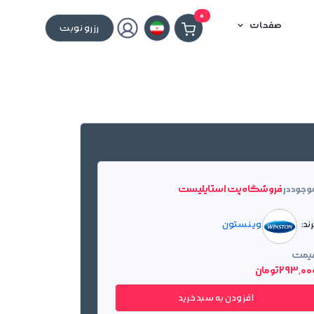
0
صفحات
رزرو نوبت
وجود در
فروشگاه پت استایلیست
ند:
وینستون
یمت
293٬0 تومان
افزودن به سبد خرید