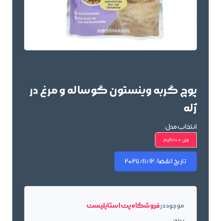
پوچ گربه وینستون گوساله و مرغ در
ژله
انتخاب مدل:
وزن 100گرم
تاریخ انقضا:
2027/11/12
موجود در
فروشگاه پت استایلیست
برند: