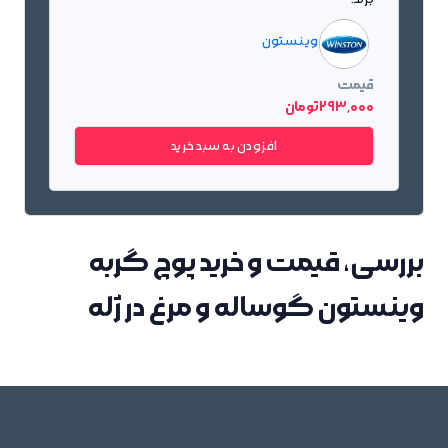
وینستون
قیمت
293٬000 تومان
افزودن به سبد خرید
بررسی، قیمت و خرید پوچ گربه
وینستون گوساله و مرغ در ژله