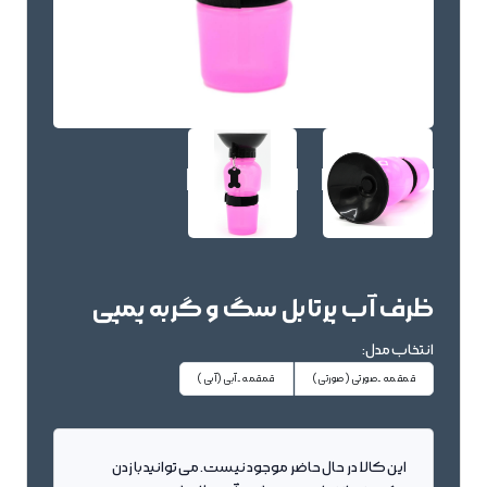
ظرف آب پرتابل سگ و گربه پمپی
انتخاب مدل:
قمقمه-صورتی
(صورتی)
قمقمه-آبی
(آبی)
این کالا در حال حاضر موجود نیست. می توانید با زدن