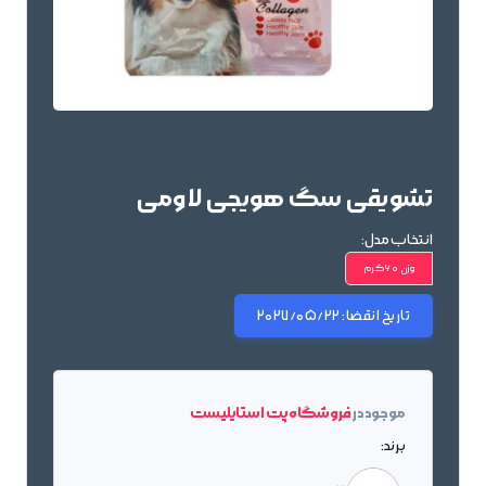
تشویقی سگ هویجی لاومی
انتخاب مدل:
وزن 60گرم
تاریخ انقضا:
2027/05/22
موجود در
فروشگاه پت استایلیست
برند: