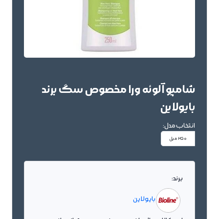
شامپو آلوئه ورا مخصوص سگ برند
بایولاین
انتخاب مدل:
250 میل
برند:
بایولاین