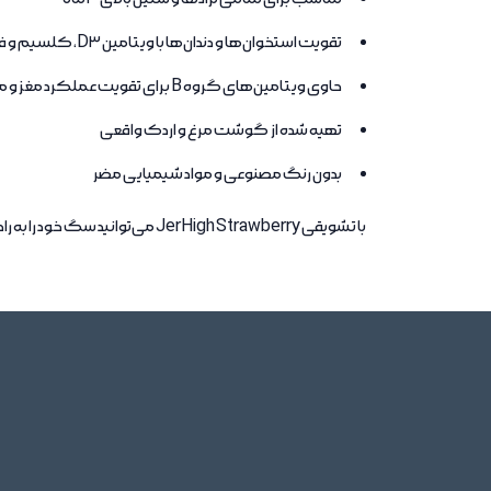
تقویت استخوان‌ها و دندان‌ها با ویتامین D3، کلسیم و فسفر
حاوی ویتامین‌های گروه B برای تقویت عملکرد مغز و متابولیسم
تهیه شده از گوشت مرغ و اردک واقعی
بدون رنگ مصنوعی و مواد شیمیایی مضر
با تشویقی JerHigh Strawberry می‌توانید سگ خود را به راحتی آموزش دهید و سلامتی و شادابی او را تامین کنید. این محصول به عنوان پاداش سالم و مغذی برای حیوان خانگی شما ایده‌آل است.