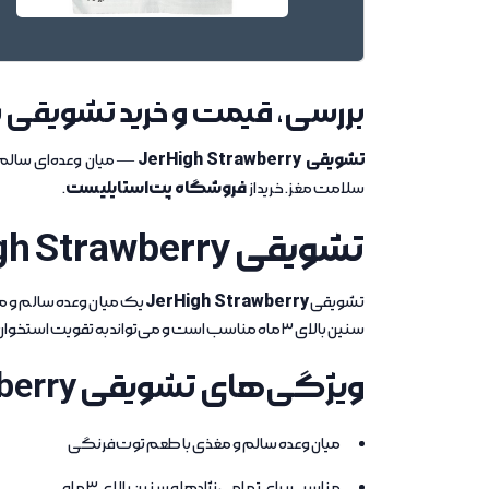
بررسی، قیمت و خرید تشویقی
تشویقی JerHigh Strawberry
— میان وعده‌ای سالم 
فروشگاه پت‌استایلیست
سلامت مغز. خرید از
.
تشویقی JerHigh Strawberry | پت استایلیست
JerHigh Strawberry
تشویقی
یک میان وعده سالم و م
سنین بالای 3 ماه مناسب است و می‌تواند به تقویت استخوان‌ها و دندان‌ها و همچنین سلامت مغز سگ کمک کند.
ویژگی‌های تشویقی JerHigh Strawberry
میان وعده سالم و مغذی با طعم توت‌فرنگی
مناسب برای تمامی نژادها و سنین بالای 3 ماه